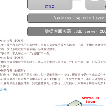
台点餐（POS机）
：显示所有产品的在库数量，为客人选定桌号或发号码牌、下单。采用全键盘操作
：取消点餐过程中的某项产品或取消整单。
小票：客人每点一个产品则打印一条。
台收银（POS机）
先付款后消费的营业模式，客人点完餐后立即付款，并打印小票，第一阶段只支持
发到厨房。
房任务（触摸屏）
切换：显示本店的厨师按钮，每个厨师显示一个按钮，厨师要接受任务或完成任务
任务列表：显示某个厨师当前可以加工的任务，任务按先后顺序，不可以随意地选
可以在此界面上接受任务、完成任务或离开此界面。此功能可以限制每个厨师同时加工
拓扑图