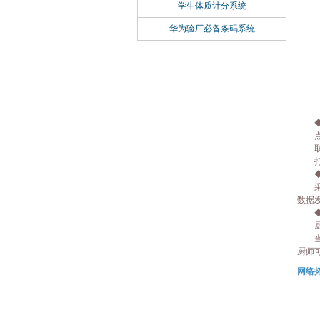
学生体质计分系统
华为验厂必备条码系统
◆前
点餐
取消
打印
◆前
采用
数据
◆厨
厨师
当前
厨师
网络